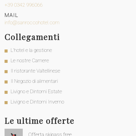
+39 0342 996066
MAIL
info@sanroccohotel.com
Collegamenti
L'hotel e la gestione
Le nostre Camere
Il ristorante Valtellinese
Il Negozio di alimentari
Livigno e Dintorni Estate
Livigno e Dintorni Inverno
Le ultime offerte
Offerta skipass free