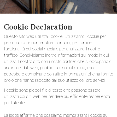
Cookie Declaration
Questo sito web utilizza i cookie. Utilizziamo i cookie per
personalizzare contenuti ed annunci, per fornire
funzionalità dei social media e per analizzare il nostro
traffico. Condividiamo inoltre informazioni sul modo in cui
utilizza il nostro sito con i nostri partner che si occupano di
analisi dei dati web, pubblicità e social media, i quali
potrebbero combinarle con altre informazioni che ha fornito
loro o che hanno raccolto dal suo utilizzo dei loro servizi.
I cookie sono piccoli file di testo che possono essere
utilizzati dai siti web per rendere più efficiente l'esperienza
per l'utente.
La legge afferma che possiamo memorizzare i cookie sul