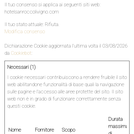
Il tuo consenso si applica ai seguenti siti web:
hotelsanroccolivigno.com
Il tuo stato attuale: Rifiuta.
Modifica consenso
Dichiarazione Cookie aggiornata l'ultima volta il 03/08/2026
da
Cookiebot
:
Necessari (1)
I cookie necessari contribuiscono a rendere fruibile il sito
web abilitandone funzionalità di base quali la navigazione
sulle pagine e l'accesso alle aree protette del sito. Il sito
web non è in grado di funzionare correttamente senza
questi cookie.
Durata
massima
Nome
Fornitore
Scopo
di