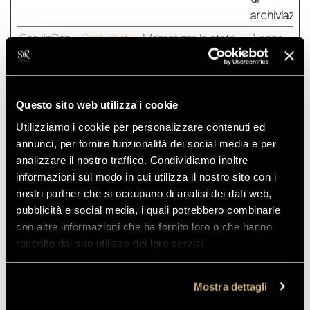
archiviazion
CookieCon
Cookiebot
Memorizza lo stato
1 anno
sent
del consenso ai
cookie dell'utente per
il dominio corrente
Questo sito web utilizza i cookie
Utilizziamo i cookie per personalizzare contenuti ed
Preferenze (1)
annunci, per fornire funzionalità dei social media e per
I cookie di preferenza consentono al sito web di
analizzare il nostro traffico. Condividiamo inoltre
memorizzare informazioni che ne influenzano il
informazioni sul modo in cui utilizza il nostro sito con i
comportamento o l'aspetto, quali la lingua preferita o la
nostri partner che si occupano di analisi dei dati web,
località nella quale ti trovi.
pubblicità e social media, i quali potrebbero combinarle
con altre informazioni che ha fornito loro o che hanno
Durata
raccolto dal suo utilizzo dei loro servizi.
massima
Nome
Fornitore
Scopo
di
Mostra dettagli
archiviazion