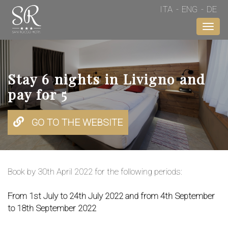
ITA
ENG
DE
Toggl
navig
Stay 6 nights in Livigno and
pay for 5
GO TO THE WEBSITE
Book by 30th April 2022 for the following periods:
From 1st July to 24th July 2022 and from 4th September
to 18th September 2022