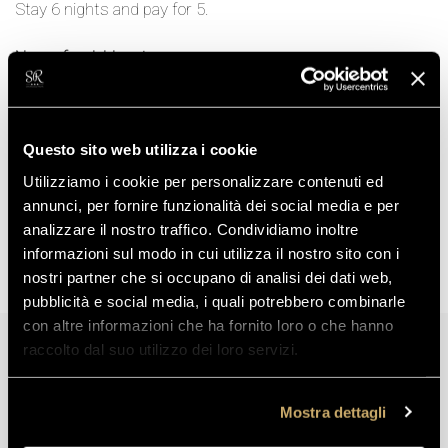
Stay 6 nights and pay for 5.
Non-refundable rate
GO BACK TO THE LIST
Questo sito web utilizza i cookie
Utilizziamo i cookie per personalizzare contenuti ed
annunci, per fornire funzionalità dei social media e per
analizzare il nostro traffico. Condividiamo inoltre
Book
informazioni sul modo in cui utilizza il nostro sito con i
your room now
nostri partner che si occupano di analisi dei dati web,
pubblicità e social media, i quali potrebbero combinarle
Booking from our website is convenient, check out
con altre informazioni che ha fornito loro o che hanno
our availability.
raccolto dal suo utilizzo dei loro servizi.
Mostra dettagli
Contact