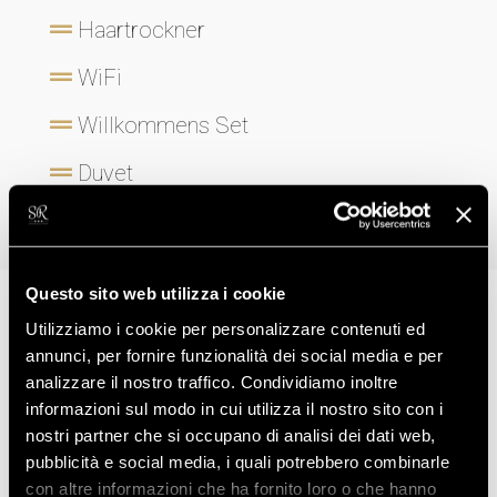
Haartrockner
WiFi
Willkommens Set
Duvet
Balkon
Questo sito web utilizza i cookie
Utilizziamo i cookie per personalizzare contenuti ed
annunci, per fornire funzionalità dei social media e per
NICHT ZU VERSÄUMEN
analizzare il nostro traffico. Condividiamo inoltre
Entdecken Sie die anderen
informazioni sul modo in cui utilizza il nostro sito con i
Zimmer...
nostri partner che si occupano di analisi dei dati web,
pubblicità e social media, i quali potrebbero combinarle
con altre informazioni che ha fornito loro o che hanno