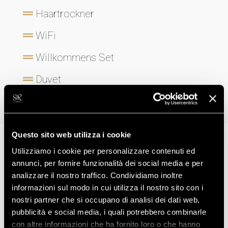
Haartrockner
WiFi
Willkommens Set
Duvet
Balkon
Questo sito web utilizza i cookie
Utilizziamo i cookie per personalizzare contenuti ed
annunci, per fornire funzionalità dei social media e per
NICHT ZU VERSÄUMEN
analizzare il nostro traffico. Condividiamo inoltre
Entdecken Sie die anderen
informazioni sul modo in cui utilizza il nostro sito con i
Zimmer...
nostri partner che si occupano di analisi dei dati web,
pubblicità e social media, i quali potrebbero combinarle
con altre informazioni che ha fornito loro o che hanno