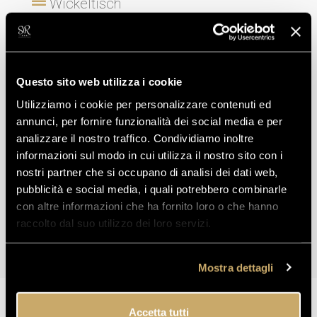
Wickeltisch
Whirlpool
Handtücher und Bettwäsche
Questo sito web utilizza i cookie
Geschirrspüler
Utilizziamo i cookie per personalizzare contenuti ed
annunci, per fornire funzionalità dei social media e per
Kochfeld
analizzare il nostro traffico. Condividiamo inoltre
Ofen und Mikrowelle
informazioni sul modo in cui utilizza il nostro sito con i
nostri partner che si occupano di analisi dei dati web,
Küchenutensilien
pubblicità e social media, i quali potrebbero combinarle
con altre informazioni che ha fornito loro o che hanno
Kühlschrank
raccolto dal suo utilizzo dei loro servizi.
Toaster und Wasserkocher
Mostra dettagli
Accetta tutti