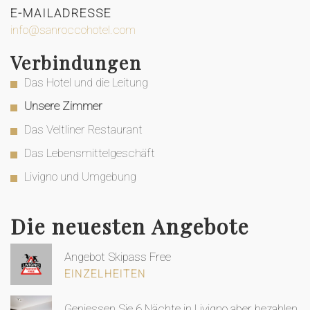
E-MAILADRESSE
info@sanroccohotel.com
Verbindungen
Das Hotel und die Leitung
Unsere Zimmer
Das Veltliner Restaurant
Das Lebensmittelgeschäft
Livigno und Umgebung
Die neuesten Angebote
Angebot Skipass Free
EINZELHEITEN
Geniessen Sie 6 Nächte in Livigno aber bezahlen