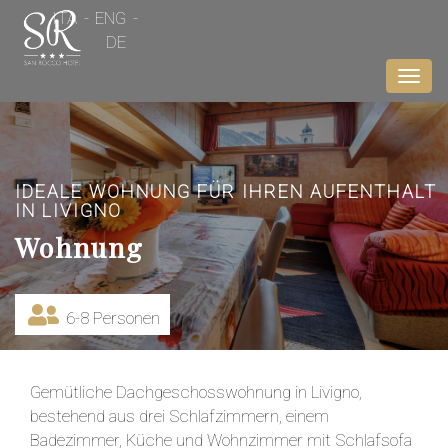
ITA
ENG
DE
Toggl
navig
IDEALE WOHNUNG FÜR IHREN AUFENTHALT
IN LIVIGNO
Wohnung
6-8 Personen
Gemütliche Dachgeschosswohnung in Livigno,
bestehend aus drei Schlafzimmern, einem
Badezimmer, Küche und Wohnzimmer mit Schlafsofa