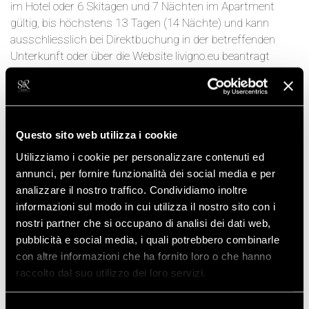
im Hotel oder 6 Skitagen und 7 Nächten im Apartment
gültig, bis höchstens 13 Tagen (14 Nächte) und kann
ausschliesslich bei Direktbuchung in der betreffenden
Unterkunft oder über die Website livigno.eu beantragt
werden.
Das Anbebot Skipass Free gilt nicht bei Buchung über
O.L.T.A. (Booking, Expedia, Venere, etc.), in diesem Fall kann
das Hotel gebucht werden aber ohne Anspruch auf den
Questo sito web utilizza i cookie
angebotenen Skipass zu haben.
Utilizziamo i cookie per personalizzare contenuti ed
annunci, per fornire funzionalità dei social media e per
ZURÜCK
analizzare il nostro traffico. Condividiamo inoltre
informazioni sul modo in cui utilizza il nostro sito con i
nostri partner che si occupano di analisi dei dati web,
pubblicità e social media, i quali potrebbero combinarle
con altre informazioni che ha fornito loro o che hanno
Reservieren Sie jetzt
raccolto dal suo utilizzo dei loro servizi.
Ihr Zimmer