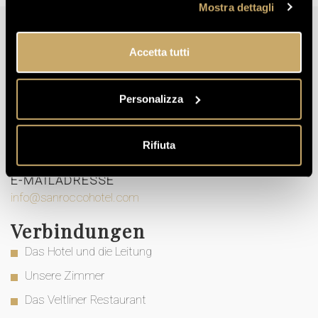
Es lohnt sich über unsere Website zu buchen,
Mostra dettagli
überprüfen Sie die Verfügbarkeit.
Accetta tutti
Kontakt
ADRESSE
Personalizza
Via Saroch 782 - 23041 Livigno (SO)
TELEFONNUMMER
Rifiuta
+39 0342 996066
E-MAILADRESSE
info@sanroccohotel.com
Verbindungen
Das Hotel und die Leitung
Unsere Zimmer
Das Veltliner Restaurant