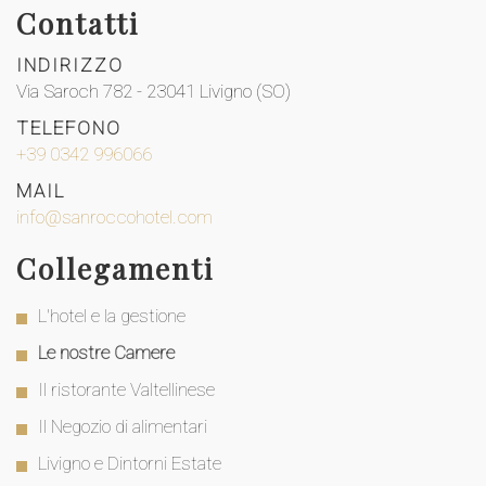
Contatti
INDIRIZZO
Via Saroch 782 - 23041 Livigno (SO)
TELEFONO
+39 0342 996066
MAIL
info@sanroccohotel.com
Collegamenti
L'hotel e la gestione
Le nostre Camere
Il ristorante Valtellinese
Il Negozio di alimentari
Livigno e Dintorni Estate