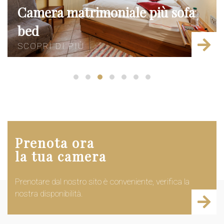
ale più sofa
Camera tripla stan
SCOPRI DI PIÙ
Prenota ora
la tua camera
Prenotare dal nostro sito è conveniente, verifica la
nostra disponibilità.