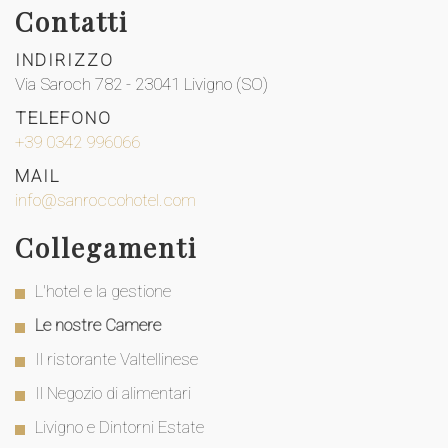
Contatti
INDIRIZZO
Via Saroch 782 - 23041 Livigno (SO)
TELEFONO
+39 0342 996066
MAIL
info@sanroccohotel.com
Collegamenti
L'hotel e la gestione
Le nostre Camere
Il ristorante Valtellinese
Il Negozio di alimentari
Livigno e Dintorni Estate