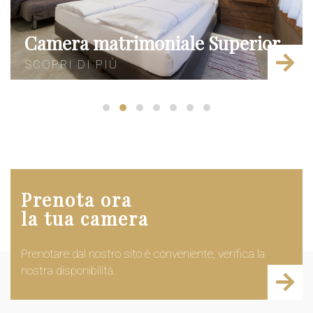
Camera matrimoniale Superior
SCOPRI DI PIÙ
Prenota ora
la tua camera
Prenotare dal nostro sito è conveniente, verifica la
nostra disponibilità.