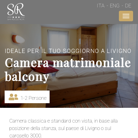
ITA
ENG
DE
Toggl
navig
IDEALE PER IL TUO SOGGIORNO A LIVIGNO
Camera matrimoniale
balcony
1-2 Persone
Camera classica e standard con vista, in base alla
posizione della stanza, sul paese di Livigno o sul
carosello 3000.