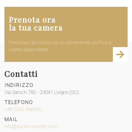
Prenota ora
la tua camera
Prenotare dal nostro sito è conveniente, verifica la
nostra disponibilità.
Contatti
INDIRIZZO
Via Saroch 782 - 23041 Livigno (SO)
TELEFONO
+39 0342 996066
MAIL
info@sanroccohotel.com